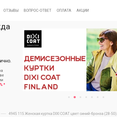
ОТЗЫВЫ
ВОПРОС-ОТВЕТ
ОПЛАТА
АКЦИИ
жда
ично.
ра
кве
ии
 %
*
4945 115 Женская куртка DIXI COAT цвет синий-бронза (28-50