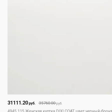
31111.20
35760.00
руб.
руб.
4945 115 Женская куртка DIXI COAT цвет черный-бронз