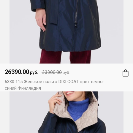
26390.00
33300.00
руб.
руб.
6330 115 Женское пальто DIXI COAT цвет темно-
синий.Финляндия