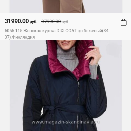
31990.00
37990.00
руб.
руб.
5055 115 Женская куртка DIXI COAT цв.бежевый(34-
37).Финляндия