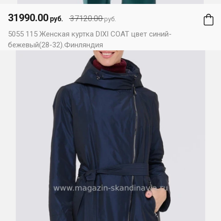
31990.00
37120.00
руб.
руб.
5055 115 Женская куртка DIXI COAT цвет синий-
бежевый(28-32).Финляндия