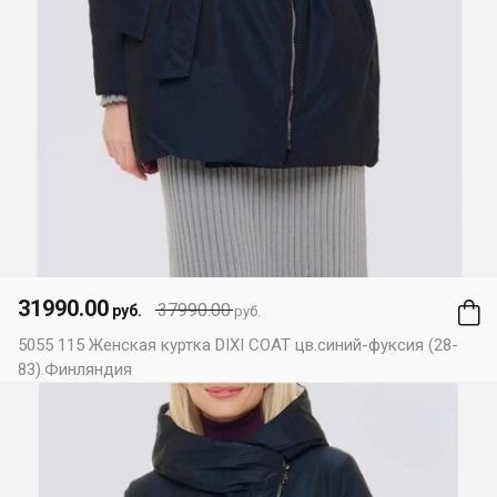
31990.00
37990.00
руб.
руб.
5055 115 Женская куртка DIXI COAT цв.синий-фуксия (28-
83).Финляндия