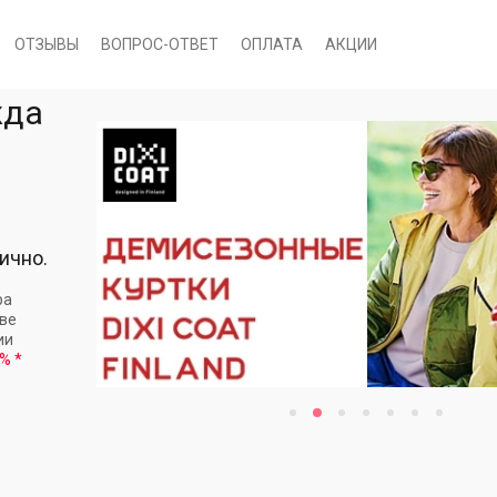
ОТЗЫВЫ
ВОПРОС-ОТВЕТ
ОПЛАТА
АКЦИИ
жда
ично.
ра
кве
ии
 %
*