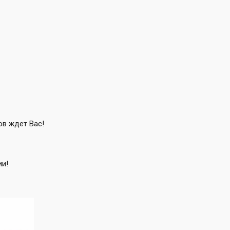
ов ждет Вас!
и!