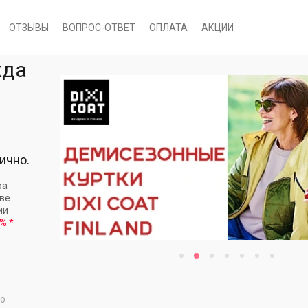
ОТЗЫВЫ
ВОПРОС-ОТВЕТ
ОПЛАТА
АКЦИИ
жда
ично.
ра
кве
ии
 %
*
то