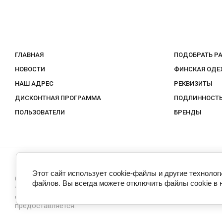
ГЛАВНАЯ
ПОДОБРАТЬ Р
НОВОСТИ
ФИНСКАЯ ОДЕ
НАШ АДРЕС
РЕКВИЗИТЫ
ДИСКОНТНАЯ ПРОГРАММА
ПОДЛИННОСТЬ
ПОЛЬЗОВАТЕЛИ
БРЕНДЫ
Этот сайт использует cookie-файлы и другие технолог
Скандинавия интернет-магазин финской одежды 2010-2026
файлов. Вы всегда можете отключить файлы cookie в 
*Скидки на товар не суммируются.При покупке через
сервис Долями скидка на первую покупку не
предоставляется.