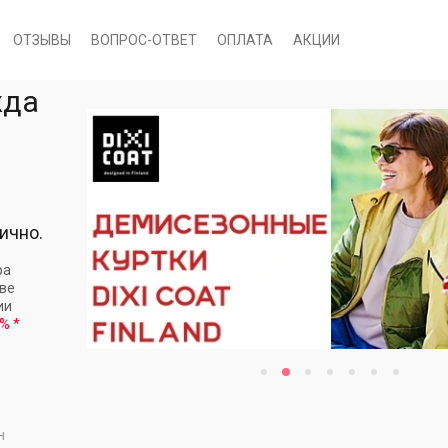
ОТЗЫВЫ
ВОПРОС-ОТВЕТ
ОПЛАТА
АКЦИИ
жда
ично.
ра
кве
ии
 %
*
н