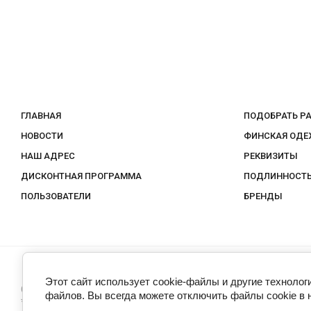
ГЛАВНАЯ
ПОДОБРАТЬ Р
НОВОСТИ
ФИНСКАЯ ОДЕ
НАШ АДРЕС
РЕКВИЗИТЫ
ДИСКОНТНАЯ ПРОГРАММА
ПОДЛИННОСТЬ
ПОЛЬЗОВАТЕЛИ
БРЕНДЫ
Этот сайт использует cookie-файлы и другие технолог
Скандинавия интернет-магазин финской одежды 2010-2026
файлов. Вы всегда можете отключить файлы cookie в 
*Скидки на товар не суммируются.При покупке через