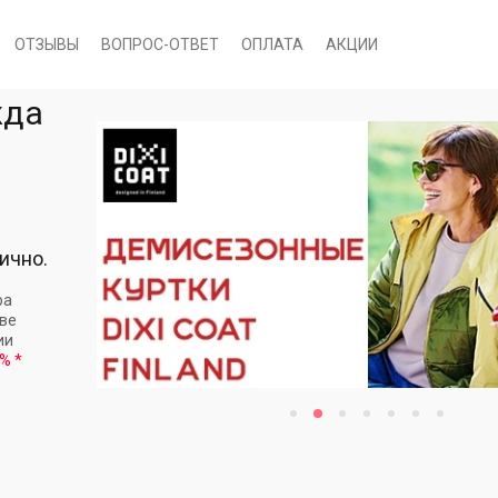
ОТЗЫВЫ
ВОПРОС-ОТВЕТ
ОПЛАТА
АКЦИИ
жда
ично.
ра
кве
ии
 %
*