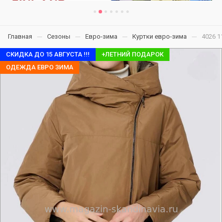
Главная
Сезоны
Евро-зима
Куртки евро-зима
4026 1
СКИДКА ДО 15 АВГУСТА !!!
+ЛЕТНИЙ ПОДАРОК
ОДЕЖДА ЕВРО ЗИМА