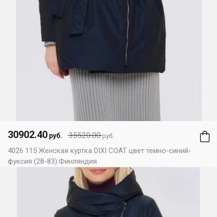
30902.40
35520.00
руб.
руб.
4026 115 Женская куртка DIXI COAT цвет темно-синий-
фуксия (28-83).Финляндия