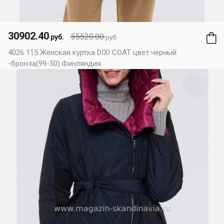
30902.40
35520.00
руб.
руб.
4026 115 Женская куртка DIXI COAT цвет черный
-бронза(99-50).Финляндия