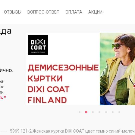
ОТЗЫВЫ
ВОПРОС-ОТВЕТ
ОПЛАТА
АКЦИИ
жда
ично.
ра
кве
ии
 %
*
5969 121-2 Женская куртка DIXI COAT цвет темно синий-моло